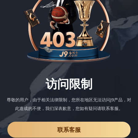
访问限制
尊敬的用户，由于相关法律限制，您所在地区无法访问J9产品，对
此造成的不便，我们深表歉意，您如有疑问请联系客服。
联系客服