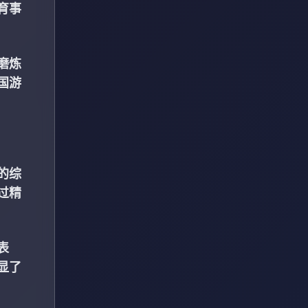
育事
磨炼
国游
的综
过精
表
显了