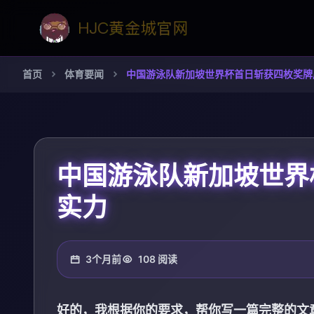
首页
体育要闻
中国游泳队新加坡世界杯首日斩获四枚奖牌
中国游泳队新加坡世界
实力
3个月前
108 阅读
好的，我根据你的要求，帮你写一篇完整的文