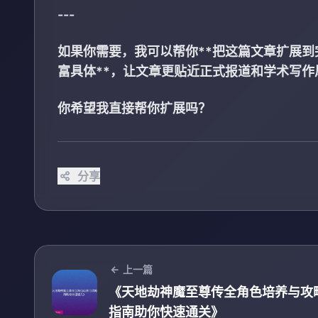
---
如果你需要，我可以帮你**把这篇文章扩展到
富具体**，让文章更贴近正式报道和学术写作
你希望我直接帮你扩展吗？
分享
上一篇
《天地劫神魔至尊传全角色培养与攻
指南助你快速通关》