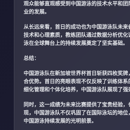
观众能够直观感受到中国游泳的技术水平和团
业的发展。
从长远来看，首日的成功也为中国游泳队未来
技术和心理素质，教练团队通过数据分析优化
泳在全球舞台上的持续发展奠定了坚实基础。
总结：
中国游泳队在新加坡世界杯首日斩获四枚奖牌
合优势。首日的亮眼表现不仅反映了训练体系
细化管理和个体化培养，中国游泳队展现了强
同时，这一成绩为未来比赛提供了宝贵经验，
现，中国游泳队不仅巩固了在国际泳坛的地位
中国游泳持续发展的光明前景。