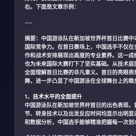
右。下面是文章示例：
---
摘要：中国游泳队在新加坡世界杯首日比赛中
国际竞争力。在首日赛场上，中国选手不仅在
作和战术安排展现出高度的专业素养。这一成
也为未来国际大赛打下了坚实基础。从技术层
全面理解首日比赛的非凡意义。首日的亮眼表
舞，进一步凸显了中国游泳在全球舞台上的稳
1、技术水平的全面提升
中国游泳队在新加坡世界杯首日的出色表现，
节、转身技术以及出发反应时间均显示出明显
和数据分析，中国选手能够精准把握每一次划