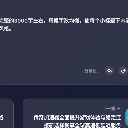
完整的3000字左右，每段字数均衡，使每个小标题下内
风格。
分享到：
下一篇
略
传奇加速器全面提升游戏体验与稳定连
接新选择畅享全球高速低延迟服务